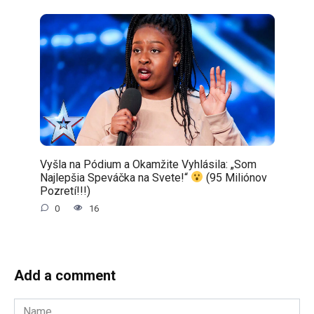
Vyšla na Pódium a Okamžite Vyhlásila: „Som
Najlepšia Speváčka na Svete!“
(95 Miliónov
Pozretí!!!)
0
16
Add a comment
Name