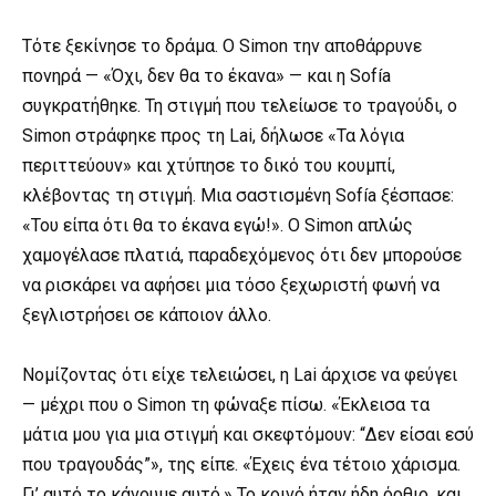
⠀
Τότε ξεκίνησε το δράμα. Ο Simon την αποθάρρυνε
πονηρά — «Όχι, δεν θα το έκανα» — και η Sofía
συγκρατήθηκε. Τη στιγμή που τελείωσε το τραγούδι, ο
Simon στράφηκε προς τη Lai, δήλωσε «Τα λόγια
περιττεύουν» και χτύπησε το δικό του κουμπί,
κλέβοντας τη στιγμή. Μια σαστισμένη Sofía ξέσπασε:
«Του είπα ότι θα το έκανα εγώ!». Ο Simon απλώς
χαμογέλασε πλατιά, παραδεχόμενος ότι δεν μπορούσε
να ρισκάρει να αφήσει μια τόσο ξεχωριστή φωνή να
ξεγλιστρήσει σε κάποιον άλλο.
⠀
Νομίζοντας ότι είχε τελειώσει, η Lai άρχισε να φεύγει
— μέχρι που ο Simon τη φώναξε πίσω. «Έκλεισα τα
μάτια μου για μια στιγμή και σκεφτόμουν: “Δεν είσαι εσύ
που τραγουδάς”», της είπε. «Έχεις ένα τέτοιο χάρισμα.
Γι’ αυτό το κάνουμε αυτό.» Το κοινό ήταν ήδη όρθιο, και