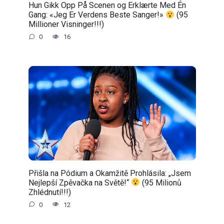
Hun Gikk Opp På Scenen og Erklærte Med Én
Gang: «Jeg Er Verdens Beste Sanger!»
(95
Millioner Visninger!!!)
0
16
Přišla na Pódium a Okamžitě Prohlásila: „Jsem
Nejlepší Zpěvačka na Světě!“
(95 Milionů
Zhlédnutí!!!)
0
12