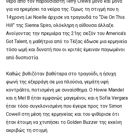
νερό από τον παρουσιαστή Terry Crews μόνο και μόνο
για να ηρεμήσει τα νεύρα της. Όμως τη στιγμή που η
14χρονη Lai Noelle άρχισε να τραγουδά το “Die On This
Hill” της Sienna Spiro, ολόκληρη η αίθουσα άλλαξε.
Ανοίγοντας την πρεμιέρα της 21ης σεζόν του America’s
Got Talent, η μαθήτρια από το Τέξας έδωσε μια ερμηνεία
τόσο ωμή και δυνατή που οι κριτές έμειναν παγωμένοι
από δυσπιστία.
⠀
Καθώς βυθιζόταν βαθύτερα στο τραγούδι, η ήσυχη
φωνή της εξερράγη σε μια πλούσια, γεμάτη υφή
κοντράλτο, ποτισμένη με συναίσθημα. Ο Howie Mandel
και η Mel B ήταν εμφανώς μαγεμένοι, και η Sofía Vergara
ήταν τόσο συγκλονισμένη που έγειρε προς τον Simon
Cowell στη μέση της ερμηνείας και του ψιθύρισε ότι
ήταν έτοιμη να χτυπήσει το Golden Buzzer της εκείνη
ακριβώς τη στιγμή.