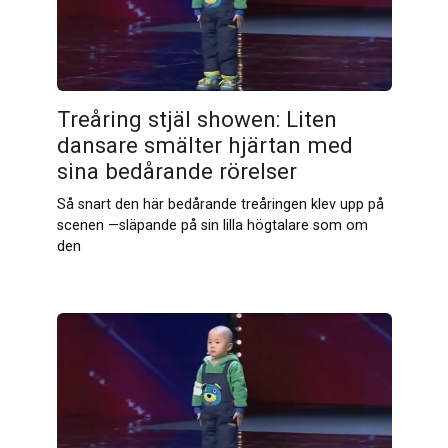
Treåring stjäl showen: Liten
dansare smälter hjärtan med
sina bedårande rörelser
Så snart den här bedårande treåringen klev upp på
scenen —släpande på sin lilla högtalare som om
den