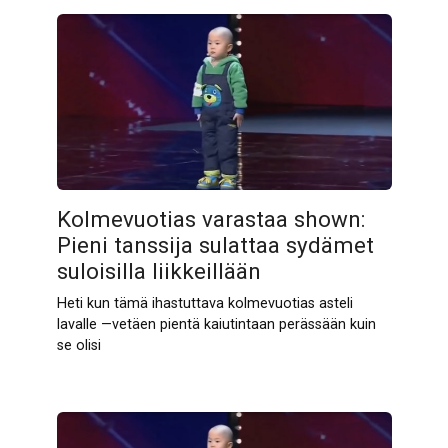
Kolmevuotias varastaa shown:
Pieni tanssija sulattaa sydämet
suloisilla liikkeillään
Heti kun tämä ihastuttava kolmevuotias asteli
lavalle —vetäen pientä kaiutintaan perässään kuin
se olisi