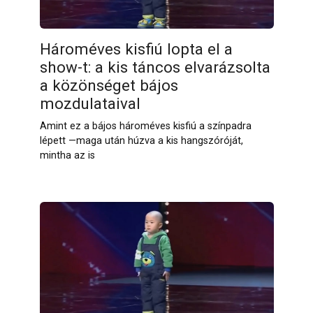
Hároméves kisfiú lopta el a
show-t: a kis táncos elvarázsolta
a közönséget bájos
mozdulataival
Amint ez a bájos hároméves kisfiú a színpadra
lépett —maga után húzva a kis hangszóróját,
mintha az is