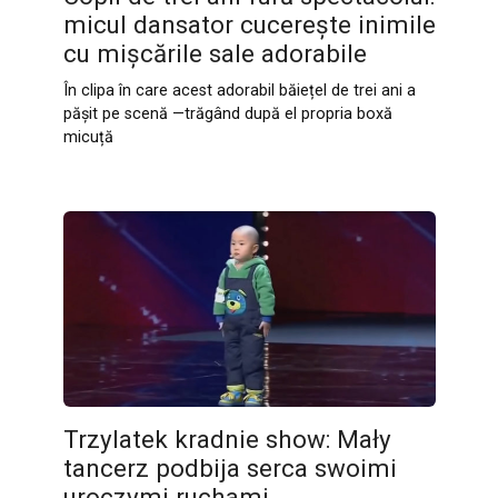
micul dansator cucerește inimile
cu mișcările sale adorabile
În clipa în care acest adorabil băiețel de trei ani a
pășit pe scenă —trăgând după el propria boxă
micuță
Trzylatek kradnie show: Mały
tancerz podbija serca swoimi
uroczymi ruchami