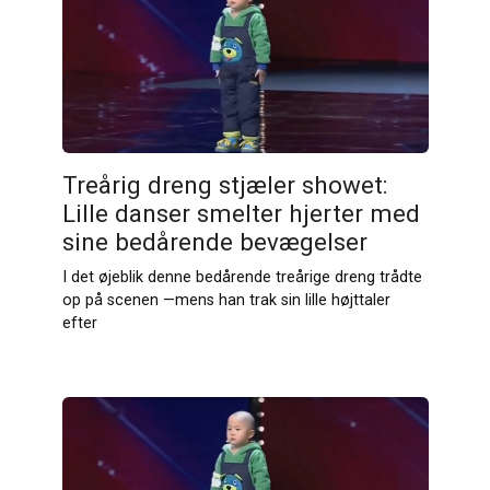
Treårig dreng stjæler showet:
Lille danser smelter hjerter med
sine bedårende bevægelser
I det øjeblik denne bedårende treårige dreng trådte
op på scenen —mens han trak sin lille højttaler
efter