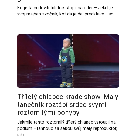
Ko je ta čudoviti triletnik stopil na oder —vlekel je
svoj majhen zvočnik, kot da je del predstave— so
Tříletý chlapec krade show: Malý
tanečník roztápí srdce svými
roztomilými pohyby
Jakmile tento roztomilý tříletý chlapec vstoupil na
pódium —táhnouc za sebou svůj malý reproduktor,
jako