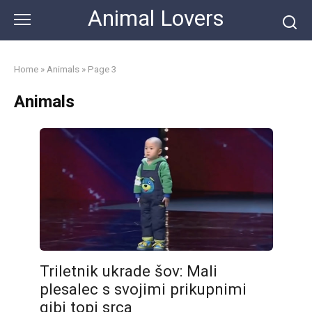
Skip
Animal Lovers
to
content
Home
»
Animals
»
Page 3
Animals
Triletnik ukrade šov: Mali
plesalec s svojimi prikupnimi
gibi topi srca