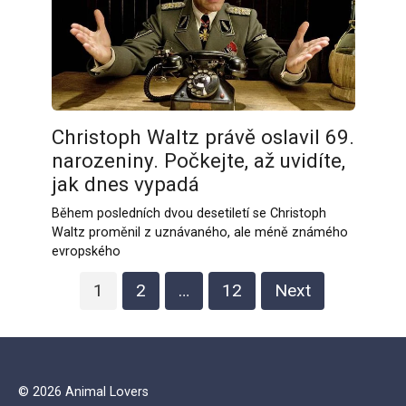
Christoph Waltz právě oslavil 69.
narozeniny. Počkejte, až uvidíte,
jak dnes vypadá
Během posledních dvou desetiletí se Christoph
Waltz proměnil z uznávaného, ale méně známého
evropského
Posts
1
2
…
12
Next
pagination
© 2026 Animal Lovers