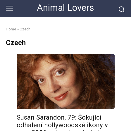
Skip
Animal Lovers
to
content
Home
»
Czech
Czech
Susan Sarandon, 79: Šokující
odhalení hollywoodské ikony v