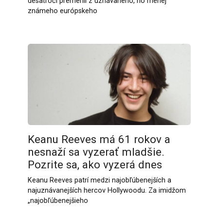
desaťročí premenil z uznávaného, no menej
známeho európskeho
Keanu Reeves má 61 rokov a
nesnaží sa vyzerať mladšie.
Pozrite sa, ako vyzerá dnes
Keanu Reeves patrí medzi najobľúbenejších a
najuznávanejších hercov Hollywoodu. Za imidžom
„najobľúbenejšieho