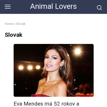
Skip
Animal Lovers
to
content
Home
»
Slovak
Slovak
Eva Mendes má 52 rokov a