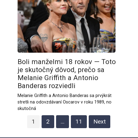
Boli manželmi 18 rokov — Toto
je skutočný dôvod, prečo sa
Melanie Griffith a Antonio
Banderas rozviedli
Melanie Griffith a Antonio Banderas sa prvýkrát
stretli na odovzdávaní Oscarov v roku 1989, no
skutočná
Posts
1
2
…
11
Next
pagination