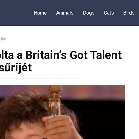
Home
Animals
Dogs
Cats
Birds
ijét
ta a Britain’s Got Talent
sűrijét