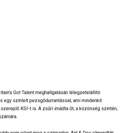
tain’s Got Talent meghallgatásán lélegzetelállító
s egy színlelt pezsgődurrantással, ami mindenkit
zereplő KSI-t is. A zsűri imádta őt, a közönség szintén,
 számára.
eddy nem jelent meg a színpadon. Ant & Dec elmondták,