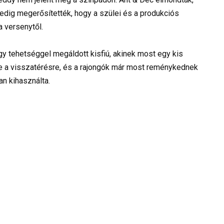
pedig megerősítették, hogy a szülei és a produkciós
a versenytől.
y tehetséggel megáldott kisfiú, akinek most egy kis
tte a visszatérésre, és a rajongók már most reménykednek
an kihasználta.