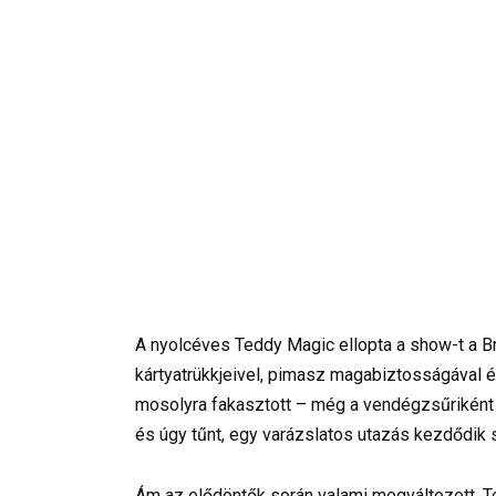
A nyolcéves Teddy Magic ellopta a show-t a Bri
kártyatrükkjeivel, pimasz magabiztosságával é
mosolyra fakasztott – még a vendégzsűriként s
és úgy tűnt, egy varázslatos utazás kezdődik
Ám az elődöntők során valami megváltozott. T