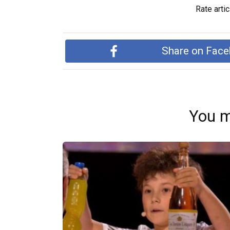
Rate artic
Share on Fac
You m