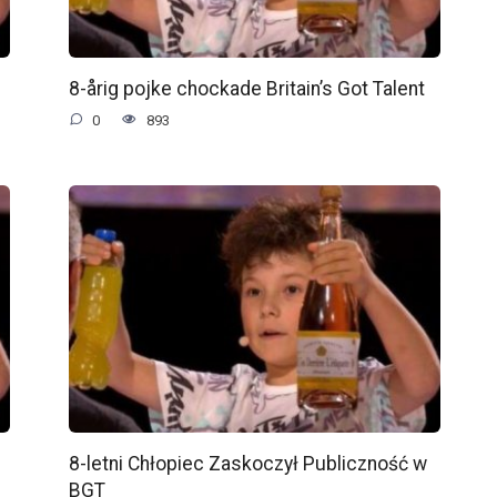
8-årig pojke chockade Britain’s Got Talent
0
893
8-letni Chłopiec Zaskoczył Publiczność w
BGT