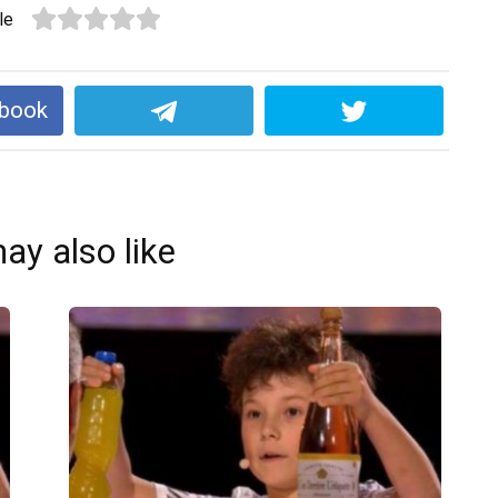
le
ebook
ay also like