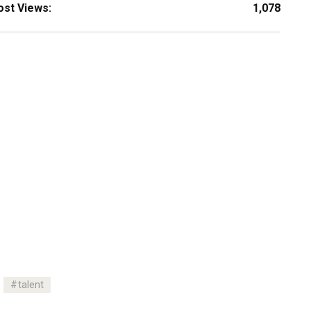
ost Views:
1,078
talent