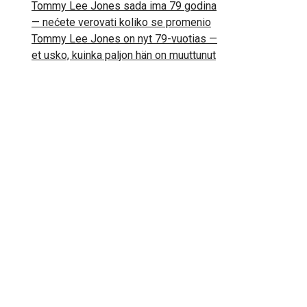
Tommy Lee Jones sada ima 79 godina
— nećete verovati koliko se promenio
Tommy Lee Jones on nyt 79-vuotias —
et usko, kuinka paljon hän on muuttunut