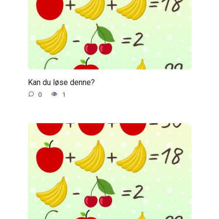
Kan du løse denne?
0
1