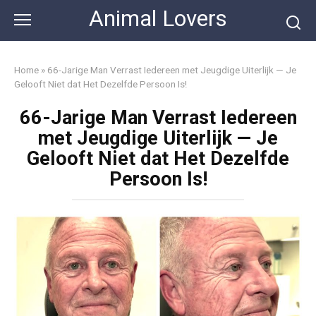
Skip
Animal Lovers
to
content
Home
»
66-Jarige Man Verrast Iedereen met Jeugdige Uiterlijk — Je
Gelooft Niet dat Het Dezelfde Persoon Is!
66-Jarige Man Verrast Iedereen
met Jeugdige Uiterlijk — Je
Gelooft Niet dat Het Dezelfde
Persoon Is!