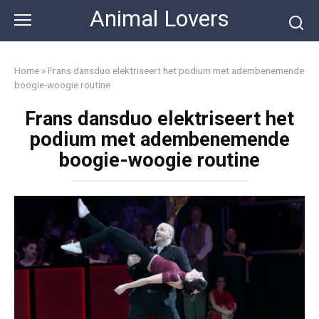
Skip
Animal Lovers
to
content
Home
»
Frans dansduo elektriseert het podium met adembenemende
boogie-woogie routine
Frans dansduo elektriseert het
podium met adembenemende
boogie-woogie routine