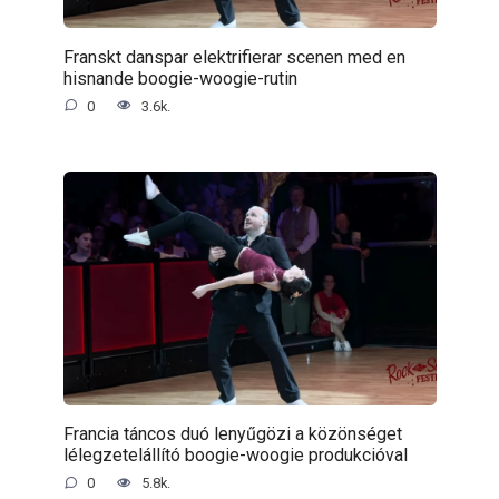
Franskt danspar elektrifierar scenen med en
hisnande boogie-woogie-rutin
0
3.6k.
Francia táncos duó lenyűgözi a közönséget
lélegzetelállító boogie-woogie produkcióval
0
5.8k.