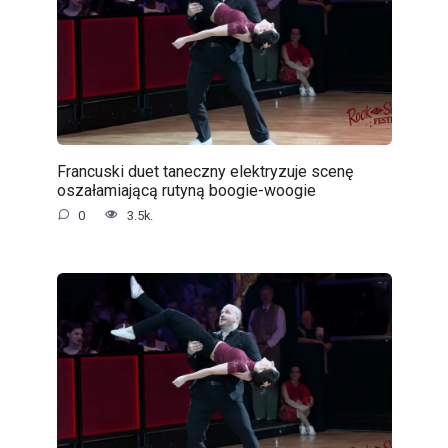
Francuski duet taneczny elektryzuje scenę
oszałamiającą rutyną boogie-woogie
0
3.5k.