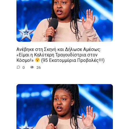
Ανέβηκε στη Σκηνή και Δήλωσε Αμέσως:
«Είμαι η Καλύτερη Τραγουδίστρια στον
Κόσμο!»
(95 Εκατομμύρια Προβολές!!!)
0
26