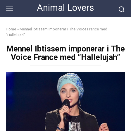
Skip
Animal Lovers
to
content
Home
»
Mennel Ibtissem imponerar i The Voice France med
“Hallelujah”
Mennel Ibtissem imponerar i The
Voice France med “Hallelujah”