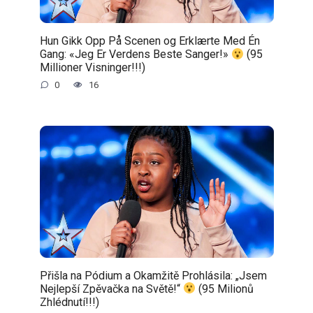
Hun Gikk Opp På Scenen og Erklærte Med Én
Gang: «Jeg Er Verdens Beste Sanger!»
(95
Millioner Visninger!!!)
0
16
Přišla na Pódium a Okamžitě Prohlásila: „Jsem
Nejlepší Zpěvačka na Světě!“
(95 Milionů
Zhlédnutí!!!)