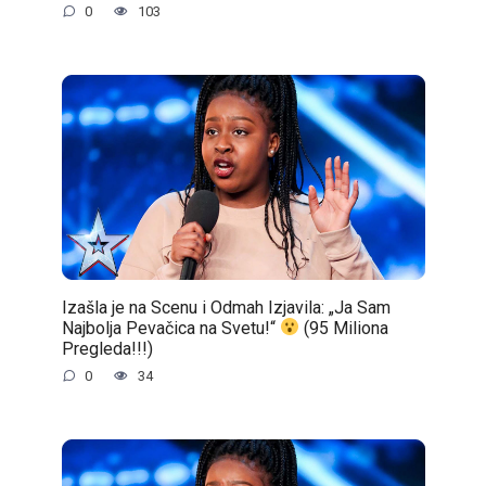
0
103
Izašla je na Scenu i Odmah Izjavila: „Ja Sam
Najbolja Pevačica na Svetu!“
(95 Miliona
Pregleda!!!)
0
34