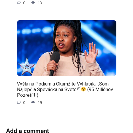
0
13
Vyšla na Pódium a Okamžite Vyhlásila: „Som
Najlepšia Speváčka na Svete!“
(95 Miliónov
Pozretí!!!)
0
19
Add a comment