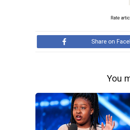
Rate artic
Share on Fac
You m