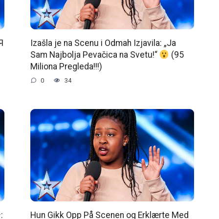
Я
Izašla je na Scenu i Odmah Izjavila: „Ja
Sam Najbolja Pevačica na Svetu!“
(95
Miliona Pregleda!!!)
0
34
:
Hun Gikk Opp På Scenen og Erklærte Med