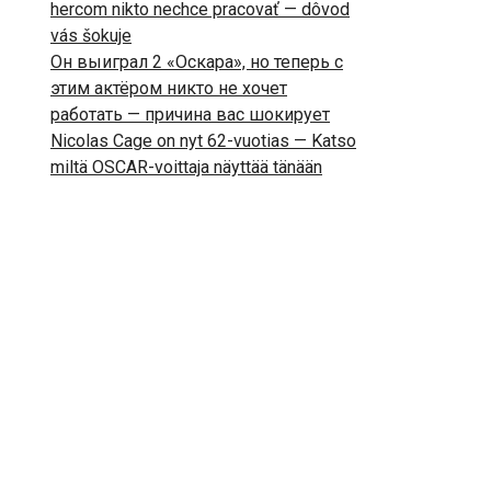
hercom nikto nechce pracovať — dôvod
vás šokuje
Он выиграл 2 «Оскара», но теперь с
этим актёром никто не хочет
работать — причина вас шокирует
Nicolas Cage on nyt 62-vuotias — Katso
miltä OSCAR-voittaja näyttää tänään