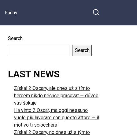
Funny
Search
Search
LAST NEWS
Získal 2 Oscary, ale dnes už s tímto
hercem nikdo nechce pracovat — důvod
vás šokuje
Ha vinto 2 Oscar, ma oggi nessuno
vuole più lavorare con questo attore — il
motivo ti scioccherà
Získal 2 Oscary, no dnes už s týmto