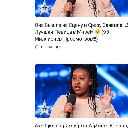
Она Вышла на Сцену и Сразу Заявила: «
Лучшая Певица в Мире!»
(95
Миллионов Просмотров!!!)
0
102
Ανέβηκε στη Σκηνή και Δήλωσε Αμέσως