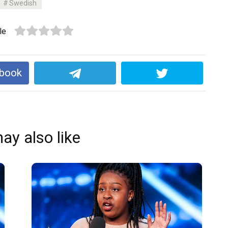
Swedish
le
ebook
ay also like