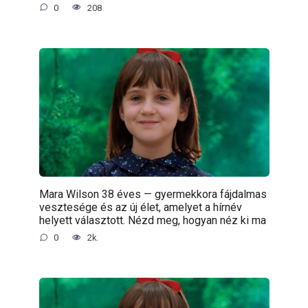
0
208
Mara Wilson 38 éves — gyermekkora fájdalmas
vesztesége és az új élet, amelyet a hírnév
helyett választott. Nézd meg, hogyan néz ki ma
0
2k.