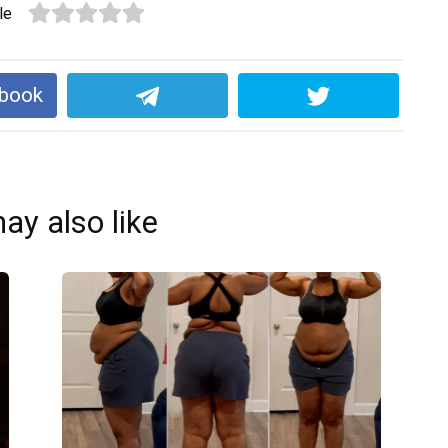
le
ebook
ay also like