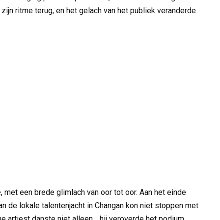
 zijn ritme terug, en het gelach van het publiek veranderde
 met een brede glimlach van oor tot oor. Aan het einde
van de lokale talentenjacht in Changan kon niet stoppen met
e artiest danste niet alleen… hij veroverde het podium.