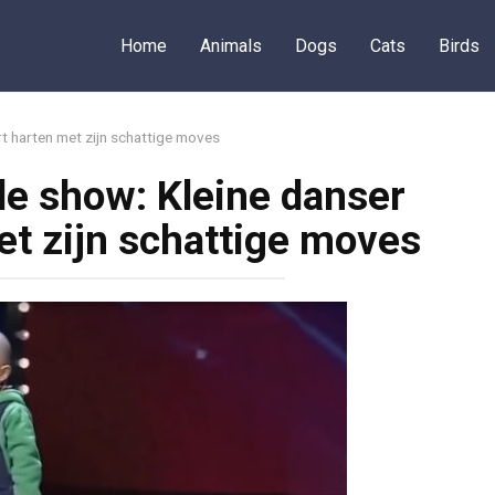
Home
Animals
Dogs
Cats
Birds
rt harten met zijn schattige moves
 de show: Kleine danser
et zijn schattige moves