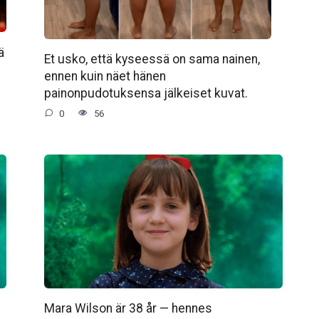
ä
Et usko, että kyseessä on sama nainen,
ennen kuin näet hänen
painonpudotuksensa jälkeiset kuvat.
0
56
Mara Wilson är 38 år — hennes