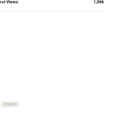
ost Views:
1,046
Dutch