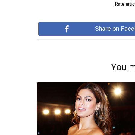
Rate artic
Share on Fac
You m