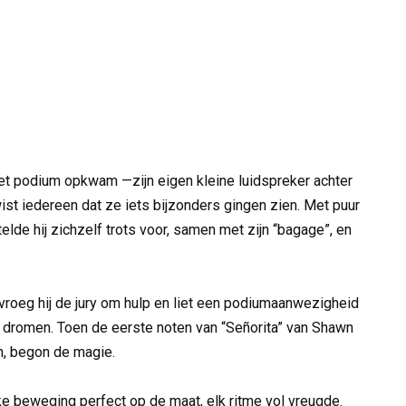
et podium opkwam —zijn eigen kleine luidspreker achter
ist iedereen dat ze iets bijzonders gingen zien. Met puur
de hij zichzelf trots voor, samen met zijn “bagage”, en
vroeg hij de jury om hulp en liet een podiumaanwezigheid
 dromen. Toen de eerste noten van “Señorita” van Shawn
, begon de magie.
ke beweging perfect op de maat, elk ritme vol vreugde.