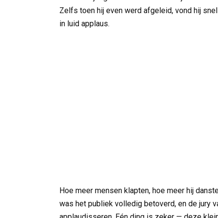
Zelfs toen hij even werd afgeleid, vond hij snel
in luid applaus.
Hoe meer mensen klapten, hoe meer hij danste,
was het publiek volledig betoverd, en de jury 
applaudisseren. Eén ding is zeker — deze klein