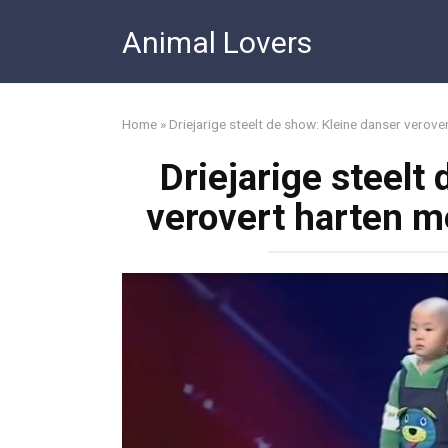
Skip
Animal Lovers
to
content
Home
»
Driejarige steelt de show: Kleine danser verove
Driejarige steelt
verovert harten m