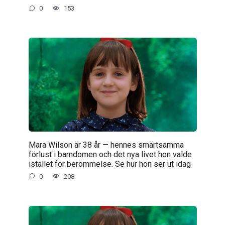
0
153
Mara Wilson är 38 år — hennes smärtsamma
förlust i barndomen och det nya livet hon valde
istället för berömmelse. Se hur hon ser ut idag
0
208