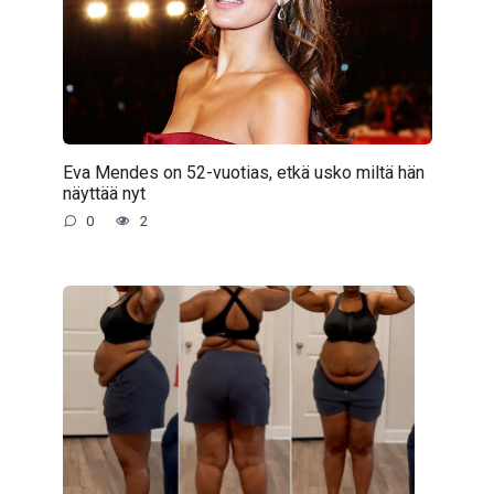
Eva Mendes on 52-vuotias, etkä usko miltä hän
näyttää nyt
0
2