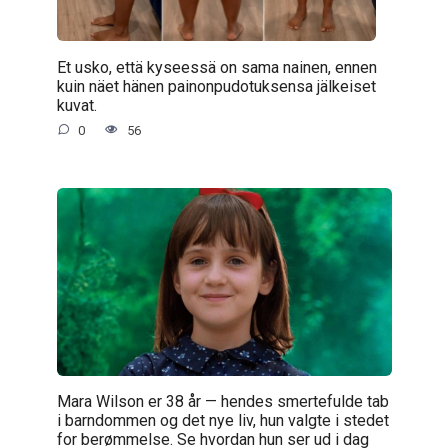
Et usko, että kyseessä on sama nainen, ennen
kuin näet hänen painonpudotuksensa jälkeiset
kuvat.
0
56
Mara Wilson er 38 år — hendes smertefulde tab
i barndommen og det nye liv, hun valgte i stedet
for berømmelse. Se hvordan hun ser ud i dag