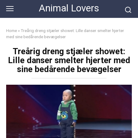
Skip
Animal Lovers
to
content
Home
»
Treårig dreng stjæler showet: Lille danser smelter hjerter
med sine bedårende bevægelser
Treårig dreng stjæler showet:
Lille danser smelter hjerter med
sine bedårende bevægelser