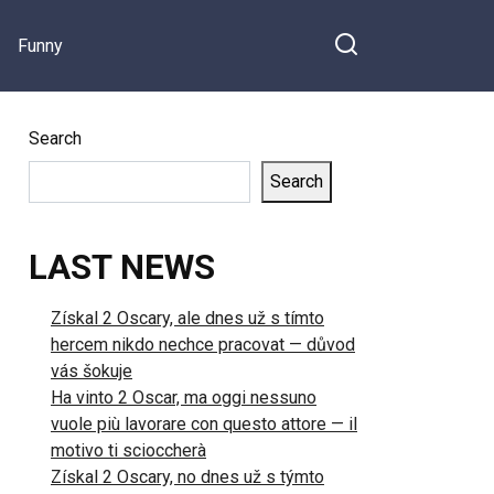
Funny
Search
Search
LAST NEWS
Získal 2 Oscary, ale dnes už s tímto
hercem nikdo nechce pracovat — důvod
vás šokuje
Ha vinto 2 Oscar, ma oggi nessuno
vuole più lavorare con questo attore — il
motivo ti scioccherà
Získal 2 Oscary, no dnes už s týmto