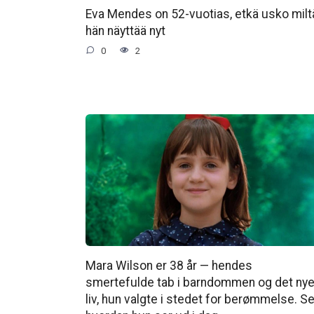
Eva Mendes on 52-vuotias, etkä usko milt
hän näyttää nyt
0
2
Mara Wilson er 38 år — hendes
smertefulde tab i barndommen og det ny
liv, hun valgte i stedet for berømmelse. S