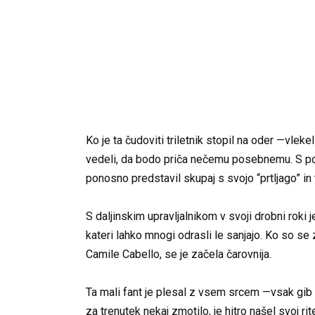
Ko je ta čudoviti triletnik stopil na oder —vlek
vedeli, da bodo priča nečemu posebnemu. S 
ponosno predstavil skupaj s svojo “prtljago” in 
S daljinskim upravljalnikom v svoji drobni roki
kateri lahko mnogi odrasli le sanjajo. Ko so se
Camile Cabello, se je začela čarovnija.
Ta mali fant je plesal z vsem srcem —vsak gib 
za trenutek nekaj zmotilo, je hitro našel svoj 