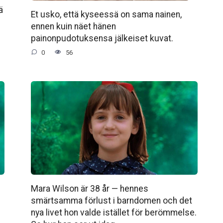
ä
Et usko, että kyseessä on sama nainen,
ennen kuin näet hänen
painonpudotuksensa jälkeiset kuvat.
0
56
Mara Wilson är 38 år — hennes
e
smärtsamma förlust i barndomen och det
e
nya livet hon valde istället för berömmelse.