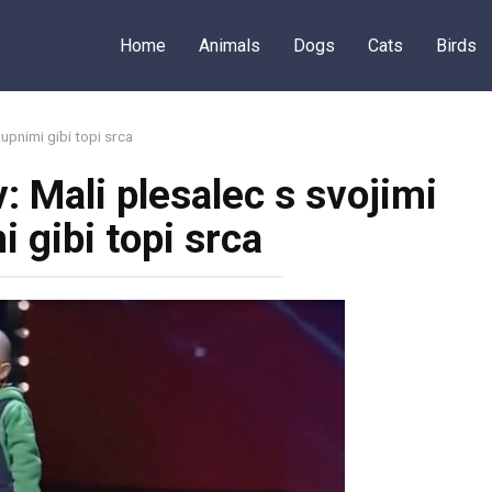
Home
Animals
Dogs
Cats
Birds
kupnimi gibi topi srca
: Mali plesalec s svojimi
 gibi topi srca