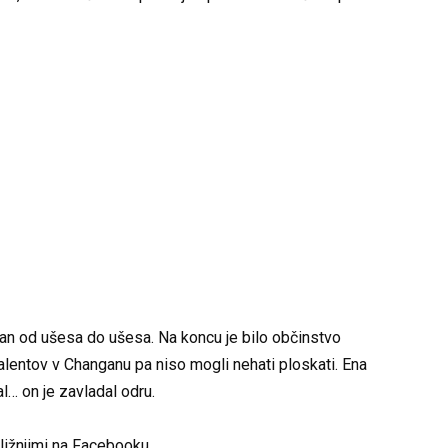
mejan od ušesa do ušesa. Na koncu je bilo občinstvo
lentov v Changanu pa niso mogli nehati ploskati. Ena
l… on je zavladal odru.
bližnjimi na Facebooku.