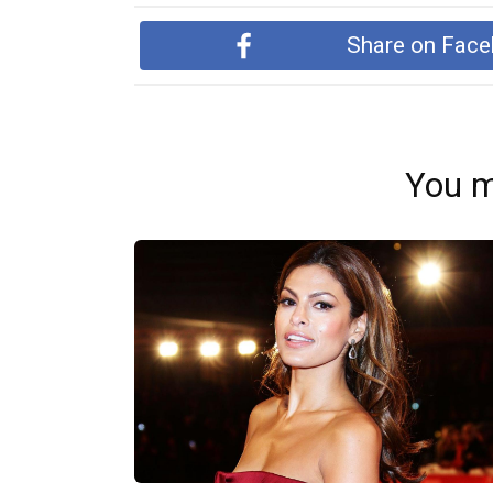
Share on Fac
You m