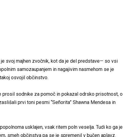
el je svoj majhen zvočnik, kot da je del predstave— so vsi
popolnim samozaupanjem in nagajivim nasmehom se je
takoj osvojil občinstvo.
 je prosil sodnike za pomoč in pokazal odrsko prisotnost, o
 zaslišali prvi toni pesmi “Señorita” Shawna Mendesa in
popolnoma usklajen, vsak ritem poln veselja. Tudi ko ga je
ritem, smeh občinstva pa se je spremenil v bučen aplavz.