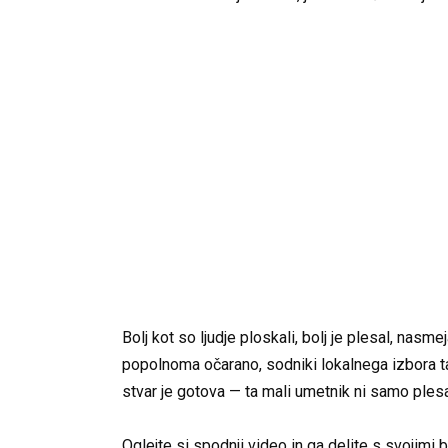
Bolj kot so ljudje ploskali, bolj je plesal, nas
popolnoma očarano, sodniki lokalnega izbora ta
stvar je gotova — ta mali umetnik ni samo plesa
Oglejte si spodnji video in ga delite s svojimi 