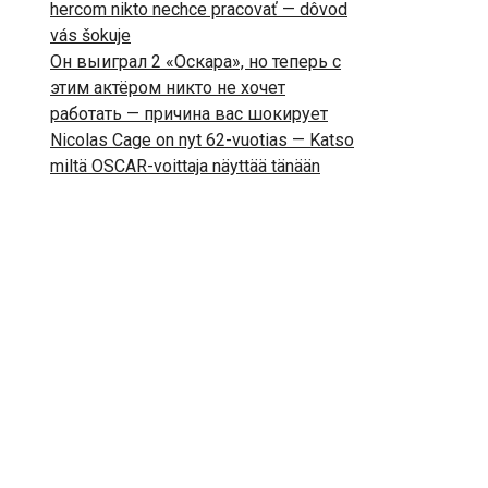
hercom nikto nechce pracovať — dôvod
vás šokuje
Он выиграл 2 «Оскара», но теперь с
этим актёром никто не хочет
работать — причина вас шокирует
Nicolas Cage on nyt 62-vuotias — Katso
miltä OSCAR-voittaja näyttää tänään