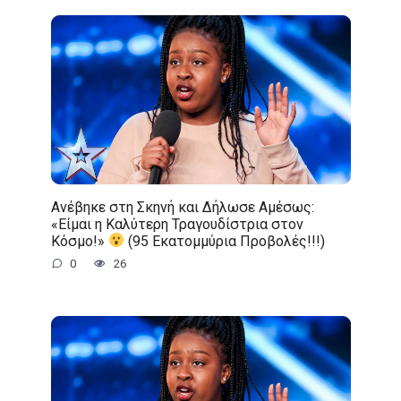
Ανέβηκε στη Σκηνή και Δήλωσε Αμέσως:
«Είμαι η Καλύτερη Τραγουδίστρια στον
Κόσμο!»
(95 Εκατομμύρια Προβολές!!!)
0
26