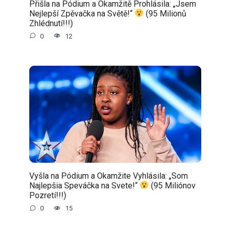
Přišla na Pódium a Okamžitě Prohlásila: „Jsem
Nejlepší Zpěvačka na Světě!“
(95 Milionů
Zhlédnutí!!!)
0
12
Vyšla na Pódium a Okamžite Vyhlásila: „Som
Najlepšia Speváčka na Svete!“
(95 Miliónov
Pozretí!!!)
0
15