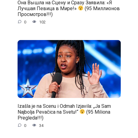
Она Вышла на Сцену и Сразу Заявила: «Я
Лучшая Певица в Мире!»
(95 Миллионов
Просмотров!!!)
0
102
Izašla je na Scenu i Odmah Izjavila: „Ja Sam
Najbolja Pevačica na Svetu!“
(95 Miliona
Pregleda!!!)
0
34