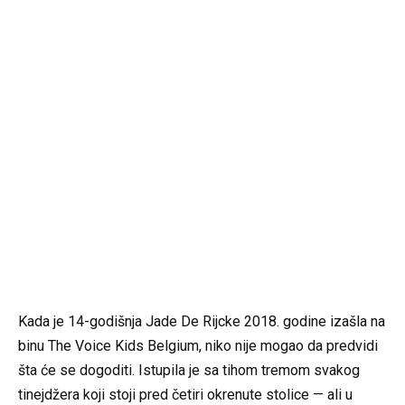
Kada je 14-godišnja Jade De Rijcke 2018. godine izašla na
binu The Voice Kids Belgium, niko nije mogao da predvidi
šta će se dogoditi. Istupila je sa tihom tremom svakog
tinejdžera koji stoji pred četiri okrenute stolice — ali u