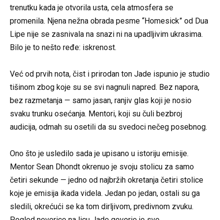
trenutku kada je otvorila usta, cela atmosfera se
promenila. Njena nežna obrada pesme “Homesick” od Dua
Lipe nije se zasnivala na snazi ni na upadljivim ukrasima.
Bilo je to nešto ređe: iskrenost.
⠀
Već od prvih nota, čist i prirodan ton Jade ispunio je studio
tišinom zbog koje su se svi nagnuli napred. Bez napora,
bez razmetanja — samo jasan, ranjiv glas koji je nosio
svaku trunku osećanja. Mentori, koji su čuli bezbroj
audicija, odmah su osetili da su svedoci nečeg posebnog.
⠀
Ono što je usledilo sada je upisano u istoriju emisije.
Mentor Sean Dhondt okrenuo je svoju stolicu za samo
četiri sekunde — jedno od najbržih okretanja četiri stolice
koje je emisija ikada videla. Jedan po jedan, ostali su ga
sledili, okrećući se ka tom dirljivom, predivnom zvuku.
Pogled neverice na licu Jade govorio je sve.