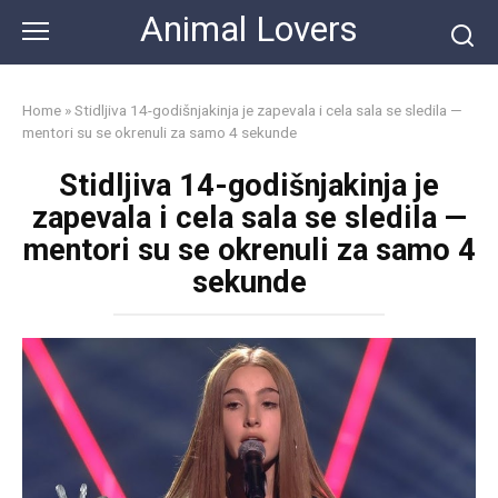
Skip
Animal Lovers
to
content
Home
»
Stidljiva 14-godišnjakinja je zapevala i cela sala se sledila —
mentori su se okrenuli za samo 4 sekunde
Stidljiva 14-godišnjakinja je
zapevala i cela sala se sledila —
mentori su se okrenuli za samo 4
sekunde