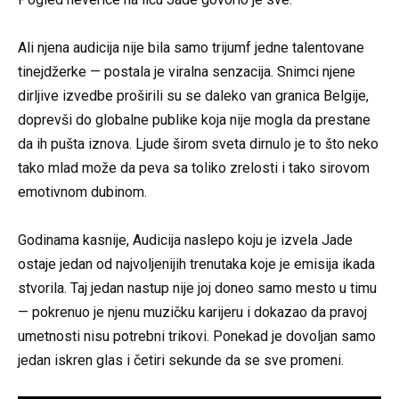
⠀
Ali njena audicija nije bila samo trijumf jedne talentovane
tinejdžerke — postala je viralna senzacija. Snimci njene
dirljive izvedbe proširili su se daleko van granica Belgije,
doprevši do globalne publike koja nije mogla da prestane
da ih pušta iznova. Ljude širom sveta dirnulo je to što neko
tako mlad može da peva sa toliko zrelosti i tako sirovom
emotivnom dubinom.
⠀
Godinama kasnije, Audicija naslepo koju je izvela Jade
ostaje jedan od najvoljenijih trenutaka koje je emisija ikada
stvorila. Taj jedan nastup nije joj doneo samo mesto u timu
— pokrenuo je njenu muzičku karijeru i dokazao da pravoj
umetnosti nisu potrebni trikovi. Ponekad je dovoljan samo
jedan iskren glas i četiri sekunde da se sve promeni.