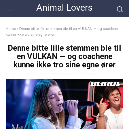
Skip
Animal Lovers
to
content
Home
»
Denne bitte lille stemmen ble til en VULKAN — og coachene
kunne ikke tro sine egne ører
Denne bitte lille stemmen ble til
en VULKAN — og coachene
kunne ikke tro sine egne ører