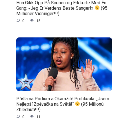
Hun Gikk Opp På Scenen og Erklærte Med Én
Gang: «Jeg Er Verdens Beste Sanger!»
(95
Millioner Visninger!!!)
0
15
Přišla na Pódium a Okamžitě Prohlásila: „Jsem
Nejlepší Zpěvačka na Světě!“
(95 Milionů
Zhlédnutí!!!)
0
11