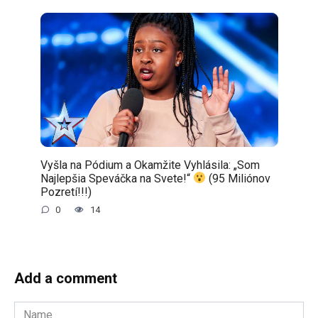
Vyšla na Pódium a Okamžite Vyhlásila: „Som
Najlepšia Speváčka na Svete!“
(95 Miliónov
Pozretí!!!)
0
14
Add a comment
Name