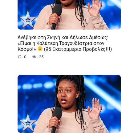
Ανέβηκε στη Σκηνή και Δήλωσε Αμέσως:
«Είμαι η Καλύτερη Τραγουδίστρια στον
Κόσμο!»
(95 Εκατομμύρια Προβολές!!!)
0
25