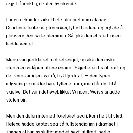
skjørt: forsiktig, nesten hviskende.
⠀
I noen sekunder virket hele studioet som stanset.
Coachene lente seg fremover, lyttet hardere og prøvde å
plassere den sarte stemmen. Så gikk den et sted ingen
hadde ventet.
⠀
Mens sangen klatret mot refrenget, sprakk den myke
stemmen vidåpen til noe enormt. Skjørheten brant bort, og
det som var igjen, var rå, fryktløs kraft — den typen
utløsning som ikke bare fyller et rom, men får det til å
skjelve. Det var i det øyeblikket Wincent Weiss snudde
stolen sin.
⠀
Men den delen internett forelsket seg i, kom helt til slutt.
Helena hadde kastet seg så fullstendig inn i dramaet i
sangen at hun avsluttet med et høyt, ufiltrert, herlig