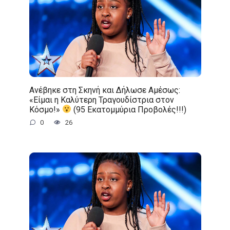
Ανέβηκε στη Σκηνή και Δήλωσε Αμέσως:
«Είμαι η Καλύτερη Τραγουδίστρια στον
Κόσμο!»
(95 Εκατομμύρια Προβολές!!!)
0
26