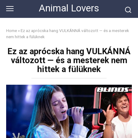
Skip
Animal Lovers
to
content
Home
»
Ez az aprócska hang VULKÁNNÁ változott — és a mesterek
nem hittek a fülüknek
Ez az aprócska hang VULKÁNNÁ
változott — és a mesterek nem
hittek a fülüknek