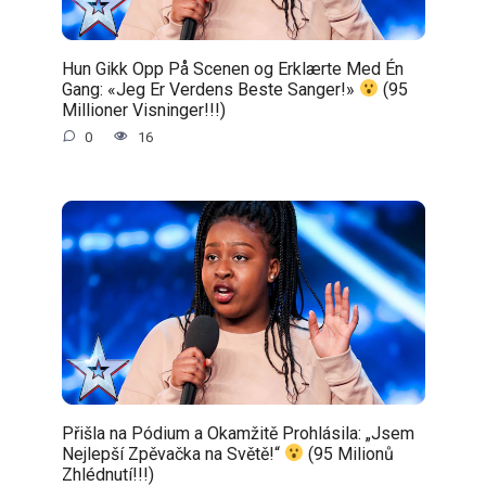
Hun Gikk Opp På Scenen og Erklærte Med Én
Gang: «Jeg Er Verdens Beste Sanger!»
(95
Millioner Visninger!!!)
0
16
Přišla na Pódium a Okamžitě Prohlásila: „Jsem
Nejlepší Zpěvačka na Světě!“
(95 Milionů
Zhlédnutí!!!)