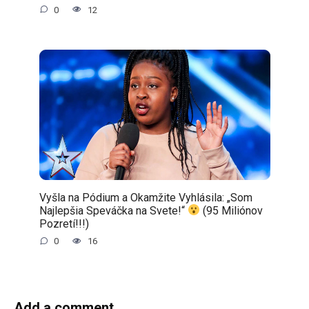
0
12
Vyšla na Pódium a Okamžite Vyhlásila: „Som
Najlepšia Speváčka na Svete!“
(95 Miliónov
Pozretí!!!)
0
16
Add a comment