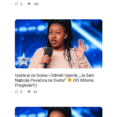
0
102
Izašla je na Scenu i Odmah Izjavila: „Ja Sam
Najbolja Pevačica na Svetu!“
(95 Miliona
Pregleda!!!)
0
34