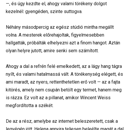
—, és úgy kezdte el, ahogy valami törékeny dolgot
kezelnél: gyengéden, szinte suttogva.
⠀
Néhány másodpercig az egész stúdió mintha megállt
volna. A mesterek előrehajoltak, figyelmesebben
hallgatták, próbálták elhelyezni azt a finom hangot. Aztán
olyan helyre jutott, amire senki sem számított.
⠀
Ahogy a dal a refrén felé emelkedett, az a lágy hang tágra
nyílt, és valami hatalmassá vált. A törékenység elégett, és
ami maradt, az nyers, rettenthetetlen erő volt — az a fajta
kitörés, amely nem csupán betölt egy termet, hanem meg
is rázza. Ez volt az a pillanat, amikor Wincent Weiss
megfordította a székét.
⠀
De az a rész, amelybe az internet beleszeretett, csak a
legvégén jött. Helena annyira teljesen beleélte magát a dal