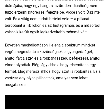
drámájába, hogy egy hangos, szűretlen, dicsőségesen
túlzó érzelmi kitöréssel fejezte be. Vicces volt. Őszinte
volt. És a világ nem tudott betelni vele — a pillanat
berobbant a TikTokon és az Instagramon, és a műsorból
valaha kikerült egyik legkedveltebb mémmé vált.
⠀
Egyetlen meghallgatáson Helena a spektrum mindkét
végét megmutatta a közönségnek: a gyöngédséget,
amitől fájt a szív, és a robbanásszerű befejezést, amitől
elmosolyodtak. Elég lágy ahhoz, hogy elnémítson egy
termet. Elég merész ahhoz, hogy szét is robbantsa. Ez a
varázsa egy olyan pillanatnak, amelyet nem lehet
megjátszani.