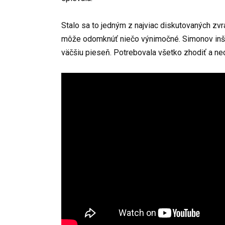
⠀
Stalo sa to jedným z najviac diskutovaných zv
môže odomknúť niečo výnimočné. Simonov inšti
väčšiu pieseň. Potrebovala všetko zhodiť a nec