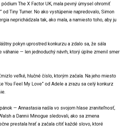
a pódium The X Factor UK, mala pevný úmysel ohromiť
” od Tiny Turner. No ako vystúpenie napredovalo, Simon
ergia neprichádzala tak, ako mala, a namiesto toho, aby ju
vláštny pokyn uprostred konkurzu a zdalo sa, že sála
ne váhanie — len jednoduchý návrh, ktorý úplne zmenil smer
Zmizlo veľké, hlučné číslo, ktorým začala. Na jeho miesto
ke You Feel My Love” od Adele a zrazu sa celý konkurz
ie.
ánok — Annastasia našla vo svojom hlase zraniteľnosť,
s Walsh a Dannii Minogue sledovali, ako sa zmena
čne prestala hrať a začala cítiť každé slovo, ktoré