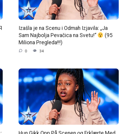
Я
Izašla je na Scenu i Odmah Izjavila: „Ja
Sam Najbolja Pevačica na Svetu!“
(95
Miliona Pregleda!!!)
0
34
:
Hun Gikk Opp På Scenen og Erklærte Med