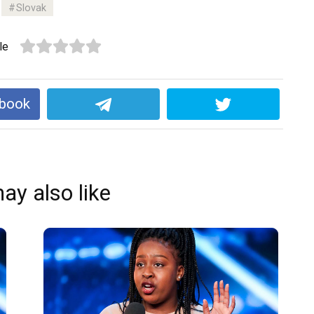
Slovak
le
ebook
ay also like