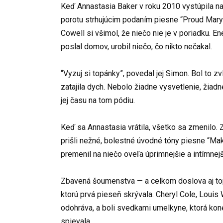
Keď Annastasia Baker v roku 2010 vystúpila n
porotu strhujúcim podaním piesne “Proud Mary
Cowell si všimol, že niečo nie je v poriadku. En
poslal domov, urobil niečo, čo nikto nečakal.
⠀
“Vyzuj si topánky”, povedal jej Simon. Bol to z
zatajila dych. Nebolo žiadne vysvetlenie, žiad
jej času na tom pódiu.
⠀
Keď sa Annastasia vrátila, všetko sa zmenilo. 
prišli nežné, bolestné úvodné tóny piesne “Ma
premenil na niečo oveľa úprimnejšie a intímnejš
⠀
Zbavená šoumenstva — a celkom doslova aj top
ktorú prvá pieseň skrývala. Cheryl Cole, Loui
odohráva, a boli svedkami umelkyne, ktorá kone
spievala.