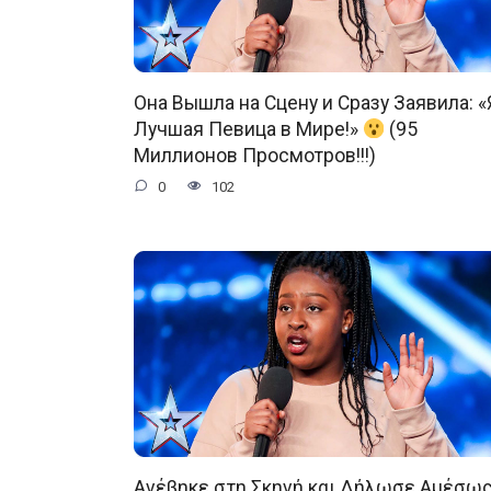
Она Вышла на Сцену и Сразу Заявила: «
Лучшая Певица в Мире!»
(95
Миллионов Просмотров!!!)
0
102
Ανέβηκε στη Σκηνή και Δήλωσε Αμέσως