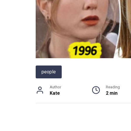
people
Author
Reading
Kate
2 min