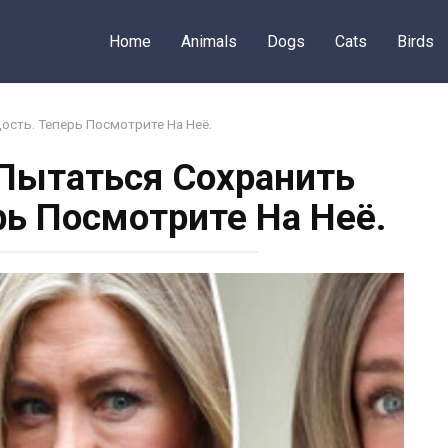
Home
Animals
Dogs
Cats
Birds
сть. Теперь Посмотрите На Неё.
Пытаться Сохранить
рь Посмотрите На Неё.