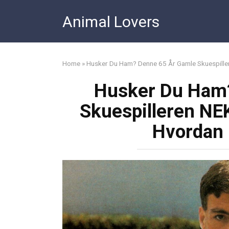
Skip
Animal Lovers
to
content
Home
»
Husker Du Ham? Denne 65 År Gamle Skuespille
Husker Du Ham
Skuespilleren NE
Hvordan 