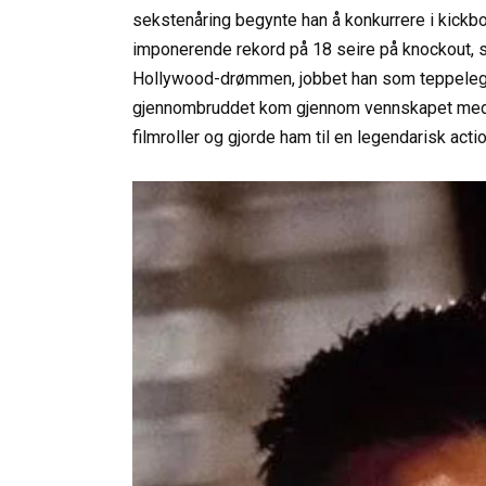
sekstenåring begynte han å konkurrere i kickbo
imponerende rekord på 18 seire på knockout, s
Hollywood-drømmen, jobbet han som teppelegge
gjennombruddet kom gjennom vennskapet med Ch
filmroller og gjorde ham til en legendarisk acti