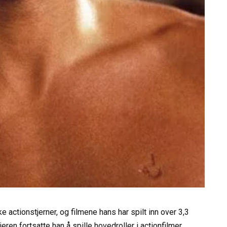
ctionstjerner, og filmene hans har spilt inn over 3,3
eren fortsatte han å spille hovedroller i actionfilmer,