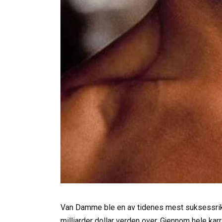
Van Damme ble en av tidenes mest suksessrike a
milliarder dollar verden over. Gjennom hele karri