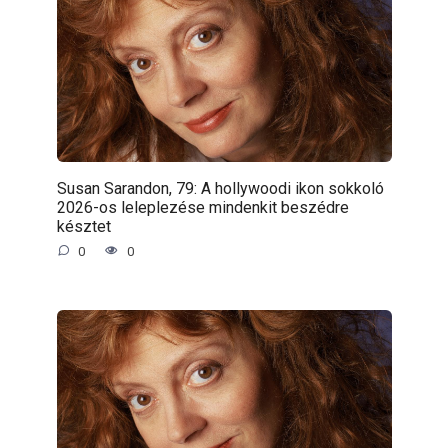
Susan Sarandon, 79: A hollywoodi ikon sokkoló
2026-os leleplezése mindenkit beszédre
késztet
0
0