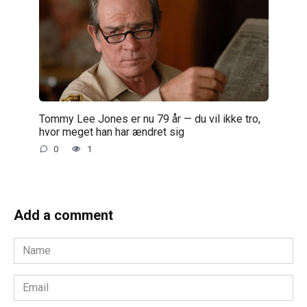
Tommy Lee Jones er nu 79 år — du vil ikke tro,
hvor meget han har ændret sig
0
1
Add a comment
Name
*
Email
*