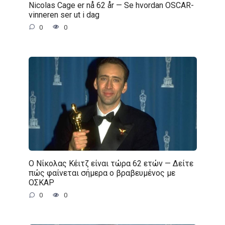
Nicolas Cage er nå 62 år — Se hvordan OSCAR-
vinneren ser ut i dag
0
0
Ο Νίκολας Κέιτζ είναι τώρα 62 ετών — Δείτε
πώς φαίνεται σήμερα ο βραβευμένος με
ΟΣΚΑΡ
0
0