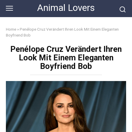
Skip
Animal Lovers
to
content
Home
»
Penélope Cruz Verändert Ihren Look Mit Einem Eleganten
Boyfriend Bob
Penélope Cruz Verändert Ihren
Look Mit Einem Eleganten
Boyfriend Bob