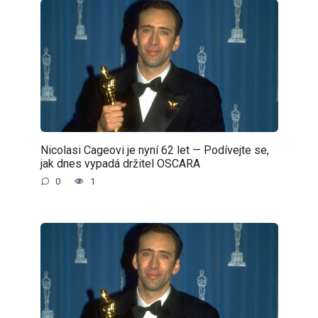
Nicolasi Cageovi je nyní 62 let — Podívejte se,
jak dnes vypadá držitel OSCARA
0
1