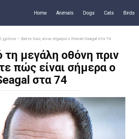
Home
Animals
Dogs
Cats
Birds
χρόνια — Δείτε πώς είναι σήμερα ο Steven Seagal στα 74
 τη μεγάλη οθόνη πριν
τε πώς είναι σήμερα ο
Seagal στα 74