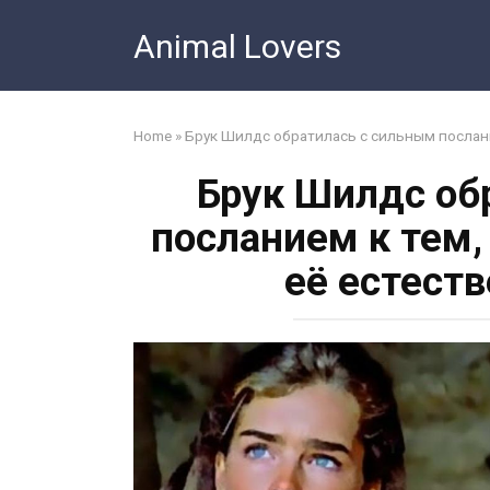
Skip
Animal Lovers
to
content
Home
»
Брук Шилдс обратилась с сильным послани
Брук Шилдс об
посланием к тем,
её естест