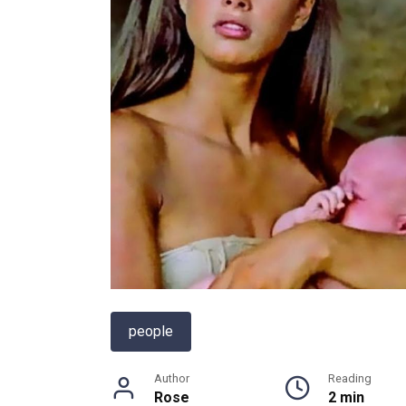
people
Author
Reading
Rose
2 min