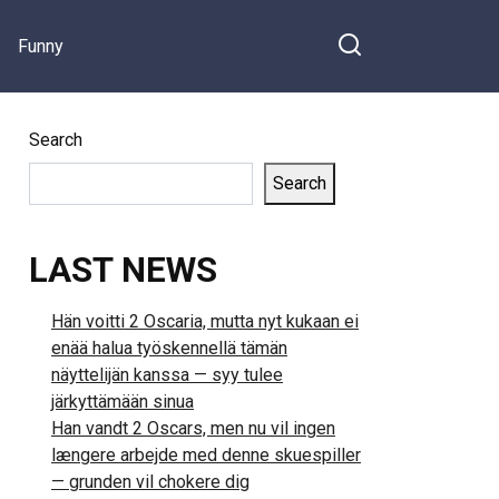
Funny
Search
Search
LAST NEWS
Hän voitti 2 Oscaria, mutta nyt kukaan ei
enää halua työskennellä tämän
näyttelijän kanssa — syy tulee
järkyttämään sinua
Han vandt 2 Oscars, men nu vil ingen
længere arbejde med denne skuespiller
— grunden vil chokere dig