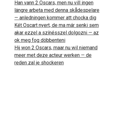
Han vann 2 Oscars, men nu vill ingen
längre arbeta med denna skådespelare
— anledningen kommer att chocka dig
Két Oscart nyert, de ma már senki sem
akar ezzel a színésszel dolgozni — az
ok meg fog döbbenteni
Hij won 2 Oscars, maar nu wil niemand
meer met deze acteur werken — de
reden zal je shockeren