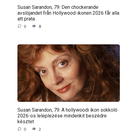
Susan Sarandon, 79: Den chockerande
avslöjandet från Hollywood-ikonen 2026 får alla
att prata
0
8
Susan Sarandon, 79: A hollywoodi ikon sokkoló
2026-os leleplezése mindenkit beszédre
késztet
0
2