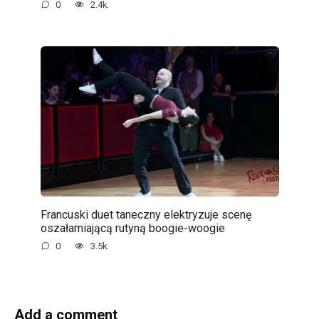
0
2.4k.
Francuski duet taneczny elektryzuje scenę
oszałamiającą rutyną boogie-woogie
0
3.5k.
Add a comment