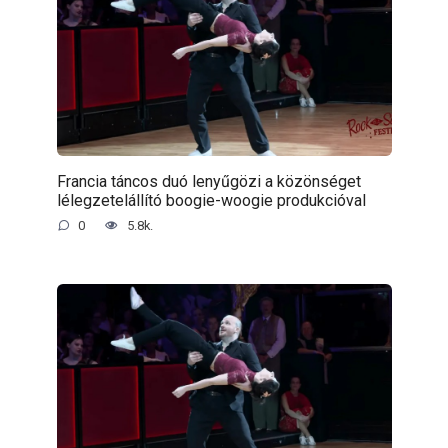
Francia táncos duó lenyűgözi a közönséget
lélegzetelállító boogie-woogie produkcióval
0
5.8k.