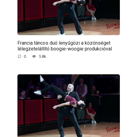
Francia táncos duó lenyűgözi a közönséget
lélegzetelállító boogie-woogie produkcióval
0
5.8k.