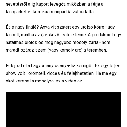
nevetéstől alig kapott levegőt, miközben a férje a
táncparkettet komikus színpaddá változtatta.
És a nagy finálé? Anya visszatért egy utolsó körre—úgy
táncolt, mintha az ő esküvői estéje lenne. A produkciót egy
hatalmas ölelés és még nagyobb mosoly zárta—nem
maradt száraz szem (vagy komoly arc) a teremben.
Felejtsd el a hagyományos anya-fia keringőt. Ez egy teljes
show volt—örömteli, vicces és felejthetetlen. Ha ma egy
okot keresel a mosolyra, ez a videó az.