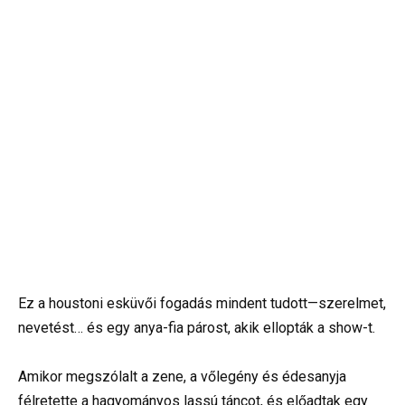
Ez a houstoni esküvői fogadás mindent tudott—szerelmet,
nevetést… és egy anya-fia párost, akik ellopták a show-t.
Amikor megszólalt a zene, a vőlegény és édesanyja
félretette a hagyományos lassú táncot, és előadtak egy