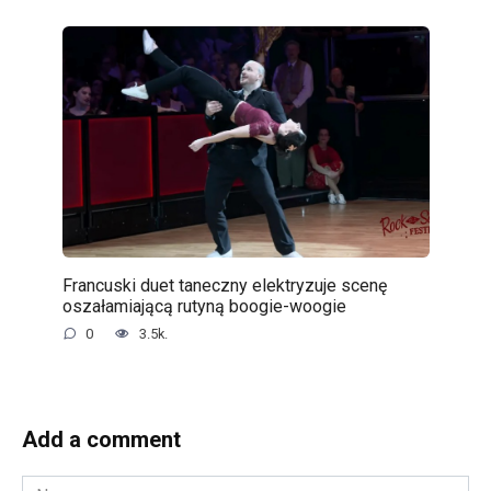
Francuski duet taneczny elektryzuje scenę
oszałamiającą rutyną boogie-woogie
0
3.5k.
Add a comment
Name