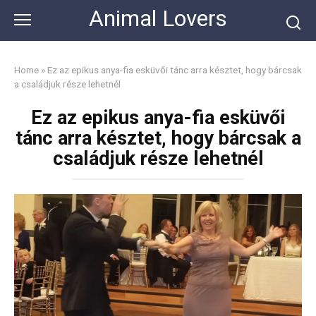
Skip
Animal Lovers
to
content
Home
»
Ez az epikus anya-fia esküvői tánc arra késztet, hogy bárcsak
a családjuk része lehetnél
Ez az epikus anya-fia esküvői
tánc arra késztet, hogy bárcsak a
családjuk része lehetnél