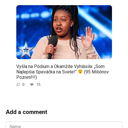
Vyšla na Pódium a Okamžite Vyhlásila: „Som
Najlepšia Speváčka na Svete!“
(95 Miliónov
Pozretí!!!)
0
15
Add a comment
Name