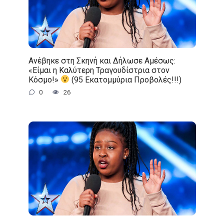
Ανέβηκε στη Σκηνή και Δήλωσε Αμέσως:
«Είμαι η Καλύτερη Τραγουδίστρια στον
Κόσμο!»
(95 Εκατομμύρια Προβολές!!!)
0
26