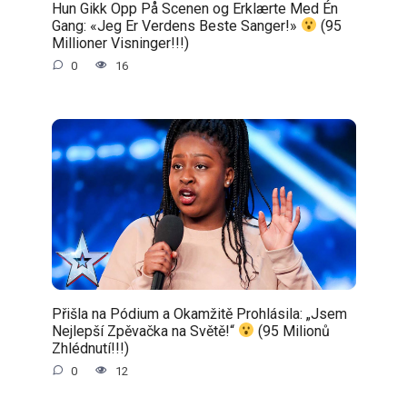
Hun Gikk Opp På Scenen og Erklærte Med Én
Gang: «Jeg Er Verdens Beste Sanger!»
(95
Millioner Visninger!!!)
0
16
Přišla na Pódium a Okamžitě Prohlásila: „Jsem
Nejlepší Zpěvačka na Světě!“
(95 Milionů
Zhlédnutí!!!)
0
12