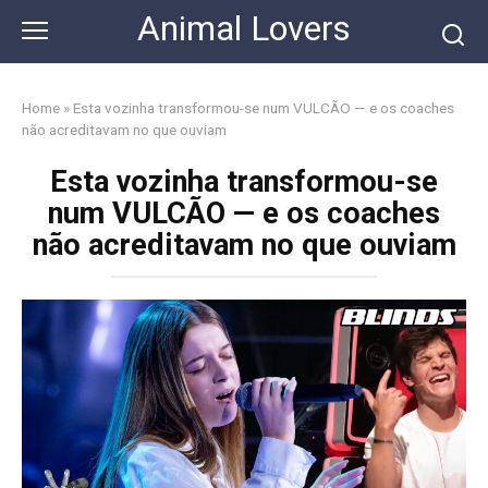
Skip
Animal Lovers
to
content
Home
»
Esta vozinha transformou-se num VULCÃO — e os coaches
não acreditavam no que ouviam
Esta vozinha transformou-se
num VULCÃO — e os coaches
não acreditavam no que ouviam