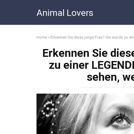
Skip
Animal Lovers
to
content
Home
»
Erkennen Sie diese junge Frau? Sie wurde zu ein
Erkennen Sie dies
zu einer LEGENDE
sehen, we