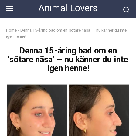
Skip
Animal Lovers
to
content
Home
»
Denna 15-åring bad om en ‘sötare näsa’ — nu känner du inte
igen henne!
Denna 15-åring bad om en
‘sötare näsa’ — nu känner du inte
igen henne!