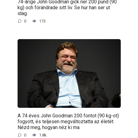
74-årige John Goodman gick ner 200 pund (90
kg) och förändrade sitt liv. Se hur han ser ut
idag.
0
173
A 74 éves John Goodman 200 fontot (90 kg-ot)
fogyott, és teljesen megváltoztatta az életét.
Nézd meg, hogyan néz ki ma.
0
1.8k.