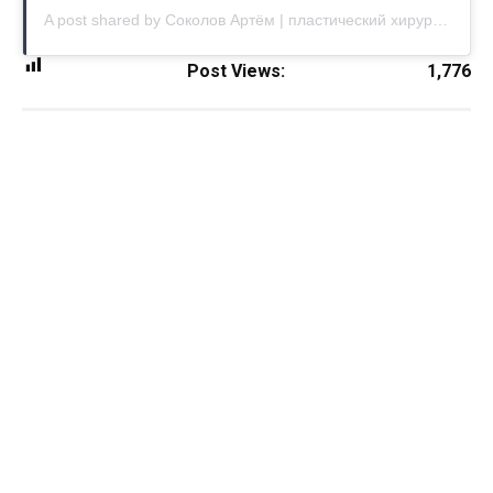
A post shared by Соколов Артём | пластический хирург Москва (@dr.sokolov.aa)
Post Views:
1,776