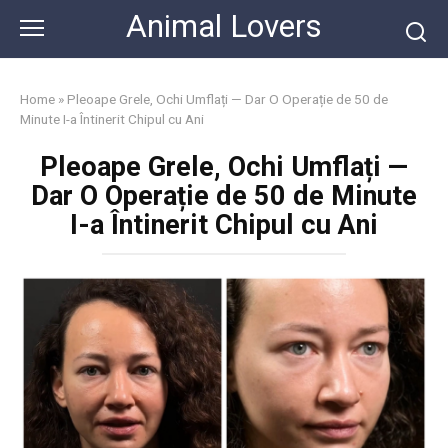
Skip
Animal Lovers
to
content
Home
»
Pleoape Grele, Ochi Umflați — Dar O Operație de 50 de
Minute I-a Întinerit Chipul cu Ani
Pleoape Grele, Ochi Umflați —
Dar O Operație de 50 de Minute
I-a Întinerit Chipul cu Ani