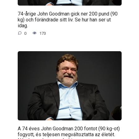
74-årige John Goodman gick ner 200 pund (90
kg) och förändrade sitt liv. Se hur han ser ut
idag.
0
173
A 74 éves John Goodman 200 fontot (90 kg-ot)
fogyott, és teljesen megváltoztatta az életét.